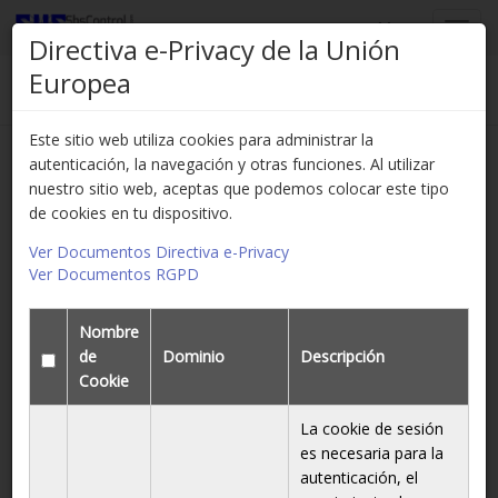
Menu
Toggl
Directiva e-Privacy de la Unión
navig
Europea
Inicio
Empresa
Aviso legal
Este sitio web utiliza cookies para administrar la
autenticación, la navegación y otras funciones. Al utilizar
EMPRESA
nuestro sitio web, aceptas que podemos colocar este tipo
Quienes Somos
de cookies en tu dispositivo.
Localización
Política de Calidad
Ver Documentos Directiva e-Privacy
Aviso legal
Ver Documentos RGPD
Política de privacidad
Política de Cookies
Nombre
de
Dominio
Descripción
Cookie
AVISO LEGAL
La cookie de sesión
En este Aviso Legal, como
Usuario
de este sitio web,
podrás encontrar toda la información relativa a los
es necesaria para la
términos y condiciones legales que definen las relaciones
autenticación, el
entre nuestros usuarios y
ShsControl
, como responsable de esta web.