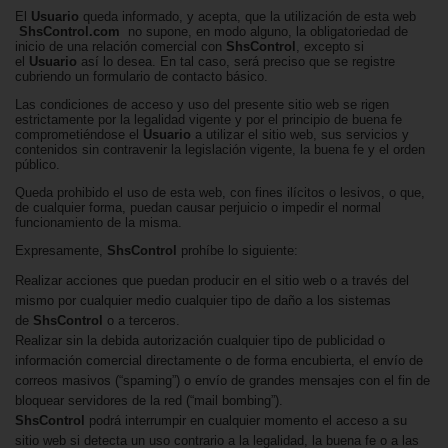
El
Usuario
queda informado, y acepta, que la utilización de esta web
ShsControl.com
no supone, en modo alguno, la obligatoriedad de
inicio de una relación comercial con
ShsControl
, excepto si
el
Usuario
así lo desea. En tal caso, será preciso que se registre
cubriendo un formulario de contacto básico.
Las condiciones de acceso y uso del presente sitio web se rigen
estrictamente por la legalidad vigente y por el principio de buena fe
comprometiéndose el
Usuario
a utilizar el sitio web, sus servicios y
contenidos sin contravenir la legislación vigente, la buena fe y el orden
público.
Queda prohibido el uso de esta web, con fines ilícitos o lesivos, o que,
de cualquier forma, puedan causar perjuicio o impedir el normal
funcionamiento de la misma.
Expresamente,
ShsControl
prohíbe lo siguiente:
Realizar acciones que puedan producir en el sitio web o a través del
mismo por cualquier medio cualquier tipo de daño a los sistemas
de
ShsControl
o a terceros.
Realizar sin la debida autorización cualquier tipo de publicidad o
información comercial directamente o de forma encubierta, el envío de
correos masivos (“spaming”) o envío de grandes mensajes con el fin de
bloquear servidores de la red (“mail bombing”).
ShsControl
podrá interrumpir en cualquier momento el acceso a su
sitio web si detecta un uso contrario a la legalidad, la buena fe o a las