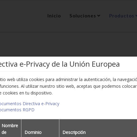
Inicio
Soluciones
Productos
ectiva e-Privacy de la Unión Europea
itio web utiliza cookies para administrar la autenticación, la navegaci
funciones. Al utilizar nuestro sitio web, aceptas que podemos colocar
e cookies en tu dispositivo.
ocumentos Directiva e-Privacy
trol Horario P2231
Documentos RGPD
Deje el cuadro de búsqueda vacío para encontrar 
Nombre
de
Dominio
Descripción