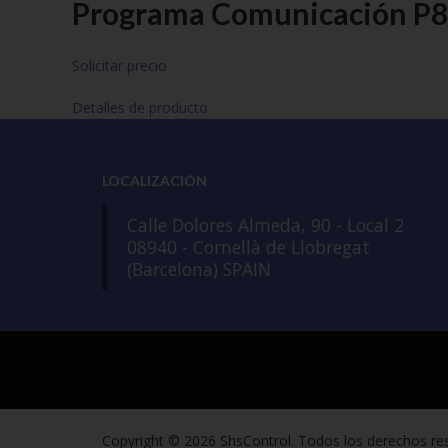
Programa Comunicación 
Solicitar precio
Detalles de producto
LOCALIZACIÓN
Calle Dolores Almeda, 90 - Local 2
08940 - Cornellà de Llobregat
(Barcelona) SPAIN
Copyright © 2026 ShsControl. Todos los derechos re