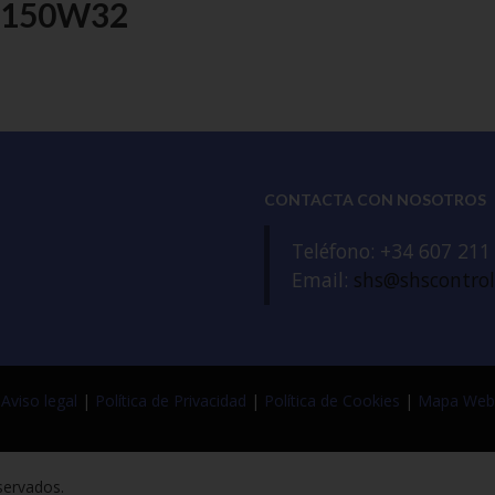
P8150W32
CONTACTA CON NOSOTROS
Teléfono: +34 607 211
Email:
shs@shscontro
Aviso legal
|
Política de Privacidad
|
Política de Cookies
|
Mapa Web
servados.