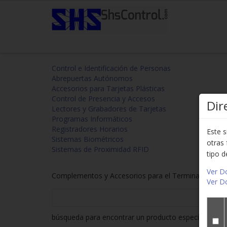
Control e Identificación de Personas
Abrepuertas Autónomos
Accesorios para Tarjetas Plásticas
Control de Presencia y Accesos
Dir
Lectores y Grabadores de Tarjetas
Programas Informáticos
Registradores Horarios
Este s
Sistemas Biométricos
otras 
Sistemas de Proximidad RFID
tipo d
Ver D
Complementos y Accesorios para el Terminal de Con
Ver 
búsqueda para encontrar un producto específico.