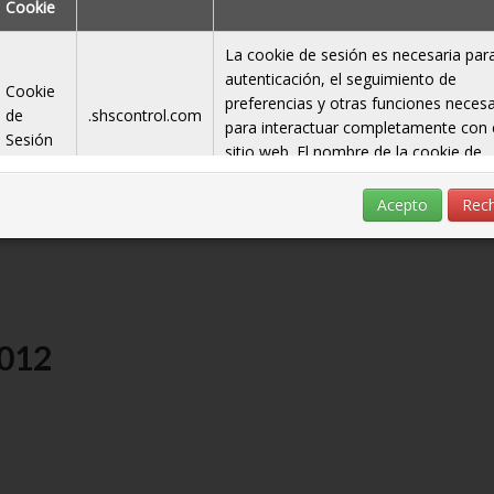
Cookie
La cookie de sesión es necesaria para
autenticación, el seguimiento de
Cookie
preferencias y otras funciones necesa
de
.shscontrol.com
para interactuar completamente con 
Sesión
sitio web. El nombre de la cookie de
erminal P2231
sesión se genera aleatoriamente.
Acepto
Rec
5012