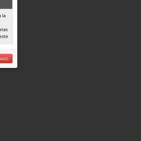
 la
rias
este
hazo