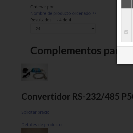
Ordenar por
Nombre de producto ordenado +/-
Resultados 1 - 4 de 4
Complementos para T
Convertidor RS-232/485 P
Solicitar precio
Detalles de producto