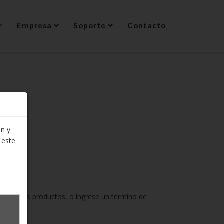
Empresa
Soporte
Contacto
ón y
 este
todos los productos, o ingrese un término de